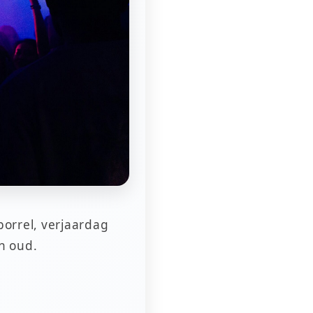
borrel, verjaardag
n oud.