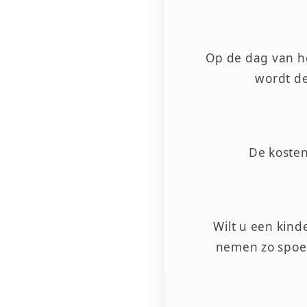
Op de dag van he
wordt d
De kosten
Wilt u een kind
nemen zo spoed