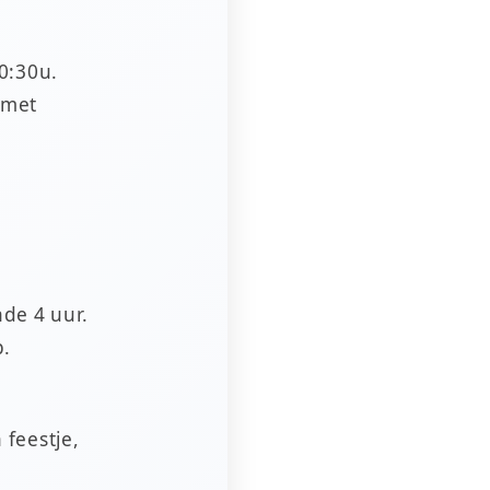
0:30u.
 met
de 4 uur.
p.
 feestje,