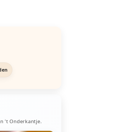
den
in 't Onderkantje.