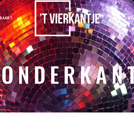
KAART
CONT
 ONDERKAN