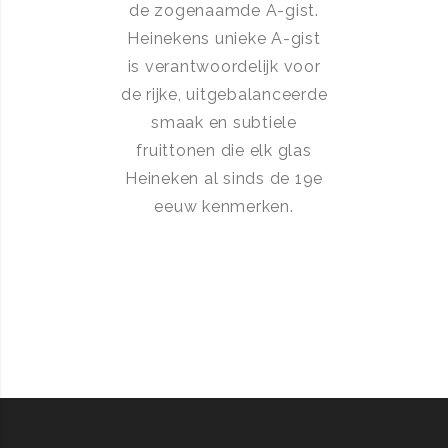
de zogenaamde A-gist.
Heinekens unieke A-gist
is verantwoordelijk voor
de rijke, uitgebalanceerde
smaak en subtiele
fruittonen die elk glas
Heineken al sinds de 19e
eeuw kenmerken.