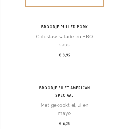
BROODJE PULLED PORK
Coleslaw salade en BBQ
saus
€ 8,95
BROODJE FILET AMERICAN
SPECIAAL
Met gekookt ei, ui en
mayo
€ 6,25