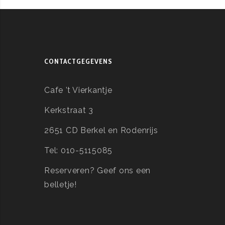
CONTACTGEGEVENS
Cafe ’t Vierkantje
Kerkstraat 3
2651 CD Berkel en Rodenrijs
Tel: 010-5115085
Reserveren?
Geef ons een
belletje!